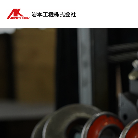
コ
ナ
ン
ビ
テ
ゲ
ン
ー
ツ
シ
へ
ョ
ス
ン
キ
に
ッ
移
プ
動