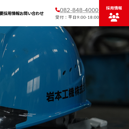
グ
採用情報
082-848-4000
ル
要
採用情報
お問い合わせ
ー
受付：平日9:00-18:00
プ
リ
ン
ク