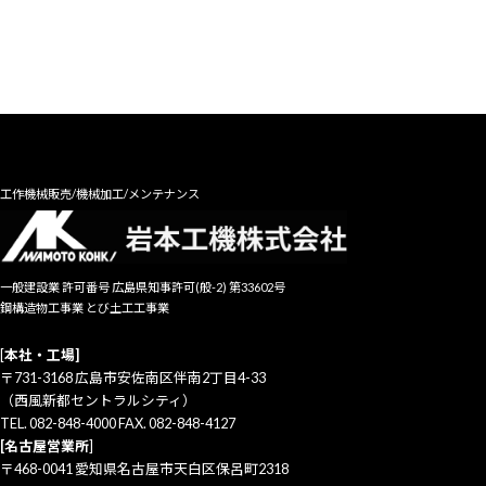
工作機械販売/機械加工/メンテナンス
一般建設業 許可番号 広島県知事許可(般-2) 第33602号
鋼構造物工事業 とび土工工事業
[
本社・工場]
〒731-3168 広島市安佐南区伴南2丁目4-33
（西風新都セントラルシティ）
TEL. 082-848-4000 FAX. 082-848-4127
[名古屋営業所
]
〒468-0041 愛知県名古屋市天白区保呂町2318