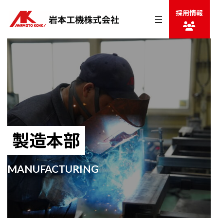
コ
ナ
グ
採用情報
ン
ビ
ル
テ
ゲ
ー
ン
ー
プ
ツ
シ
リ
へ
ョ
ン
ス
ン
ク
キ
に
ッ
移
プ
動
製造本部
MANUFACTURING