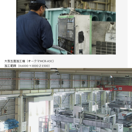
大型五面加工機（オークマMCR-A5C）
加工範囲（X:6000 Y:3000 Z:1500）