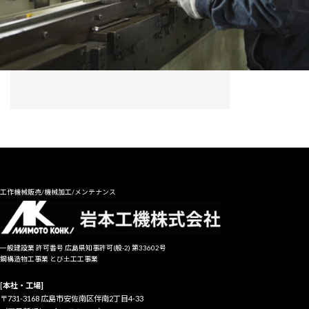
工作機械販売/機械加工/メンテナンス
一般建設業 許可番号 広島県知事許可(般-2) 第33602号
鋼構造物工事業 とび土工工事業
[
本社・工場]
〒731-3168 広島市安佐南区伴南2丁目4-33